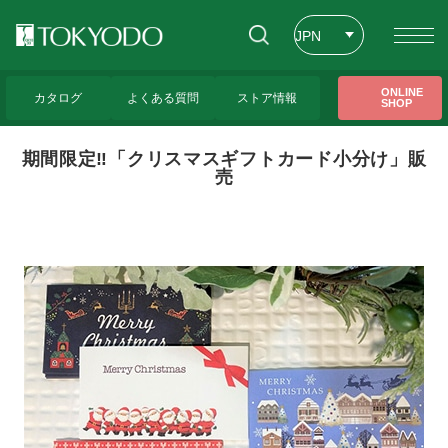
JPN
ENG
トップページ
>
東京堂レッスンのご紹介
>
期間限定‼「クリスマスギフトカード小分
ONLINE
け」販売
カタログ
よくある質問
ストア情報
SHOP
CHT
期間限定‼「クリスマスギフトカード小分け」販
売