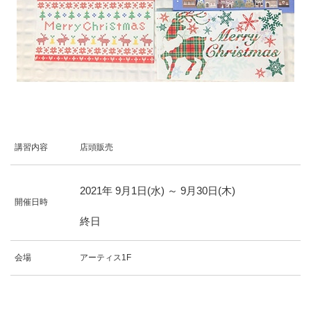
講習内容
店頭販売
2021年
9
月
1
日(水)
～
9
月
30
日(木)
開催日時
終日
会場
アーティス1F