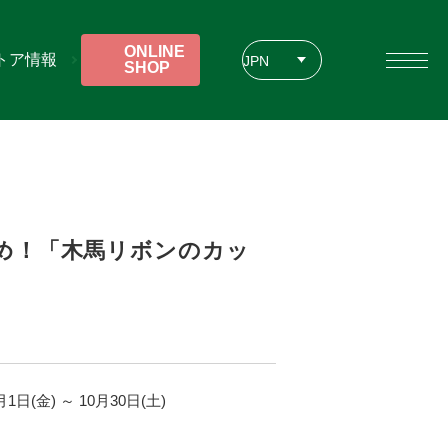
ONLINE
トア情報
JPN
SHOP
ENG
CHT
め！「木馬リボンのカッ
月
1
日(金)
～
10
月
30
日(土)