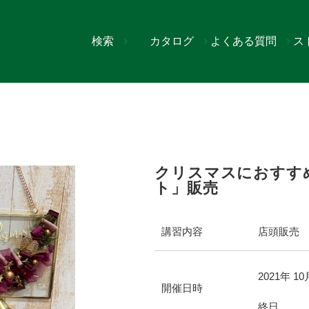
検索
カタログ
よくある質問
ス
「木馬リボンのカット」販売
クリスマスにおすす
ト」販売
講習内容
店頭販売
2021年
10
開催日時
終日