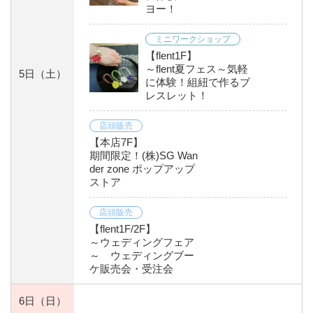
ヨー！
ミニワークショップ
【flent1F】
～flent夏フェス～気軽
5日
（土）
に体験！組紐で作るブ
レスレット！
店頭販売
【本店7F】
期間限定！(株)SG Wan
der zone ポップアップ
ストア
店頭販売
【flent1F/2F】
～ウェディングフェア
～ ウェディングブー
ケ販売会・受注会
6日
（日）