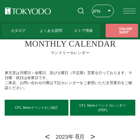
JPN
ENG
トップページ
>
アクセス
>
MONTHLY CALENDAR（マンスリーカレンダー）
ONLINE
カタログ
よくある質問
ストア情報
SHOP
CHT
MONTHLY CALENDAR
マンスリーカレンダー
東京堂は月曜日～金曜日、及び土曜日（不定期）営業を行っております。※
日曜・祝日は休業日です。
ご来店、お問い合わせの際は下記カレンダーをご参照いただき営業日をご確
認ください。
CFL Storeイベントカレンダー
CFL Storeイベントのご紹介
(PDF)
<
>
8
2023年
月