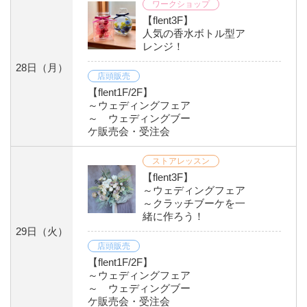
ワークショップ
【flent3F】
人気の香水ボトル型ア
レンジ！
28日
（月）
店頭販売
【flent1F/2F】
～ウェディングフェア
～ ウェディングブー
ケ販売会・受注会
ストアレッスン
【flent3F】
～ウェディングフェア
～クラッチブーケを一
緒に作ろう！
29日
（火）
店頭販売
【flent1F/2F】
～ウェディングフェア
～ ウェディングブー
ケ販売会・受注会