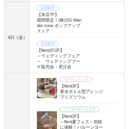
店頭販売
【本店7F】
期間限定！(株)SG Wan
der zone ポップアップ
ストア
4日
（金）
店頭販売
【flent1F/2F】
～ウェディングフェア
～ ウェディングブー
ケ販売会・受注会
ワークショップ
【flent3F】
香水ボトル型アレンジ
プリズリウム
ミニワークショップ
【flent2F】
～flent夏フェス～気軽
に体験！バルーンヨー