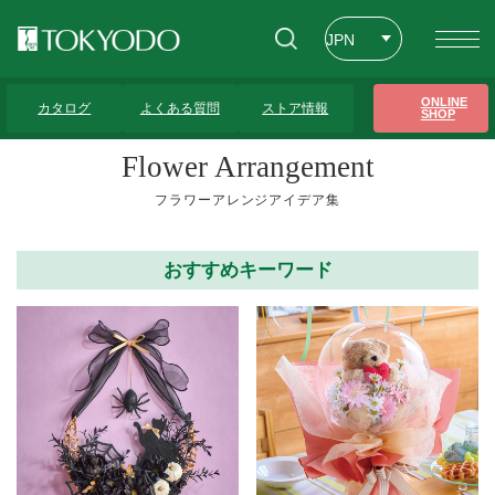
JPN
ENG
トップページ
>
フラワーアレンジアイデア集
>
ブルー系
ONLINE
カタログ
よくある質問
ストア情報
SHOP
CHT
Flower Arrangement
フラワーアレンジアイデア集
おすすめキーワード