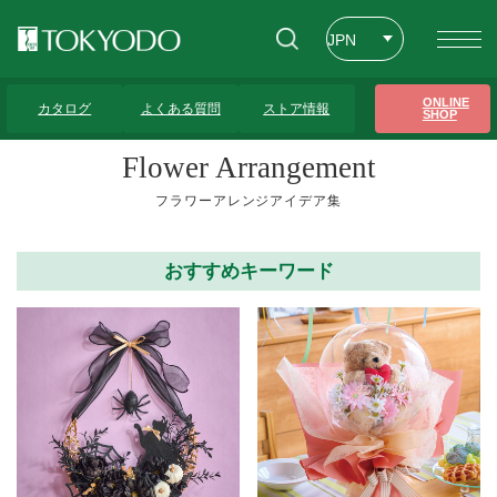
JPN
ENG
トップページ
>
フラワーアレンジアイデア集
>
リース
ONLINE
カタログ
よくある質問
ストア情報
SHOP
CHT
Flower Arrangement
フラワーアレンジアイデア集
おすすめキーワード