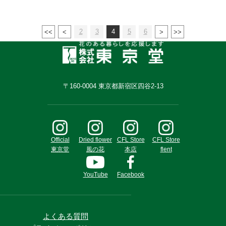
2
3
4
5
6
〒160-0004 東京都新宿区四谷2-13
Official
Dried flower
CFL Store
CFL Store
東京堂
風の花
本店
flent
YouTube
Facebook
よくある質問