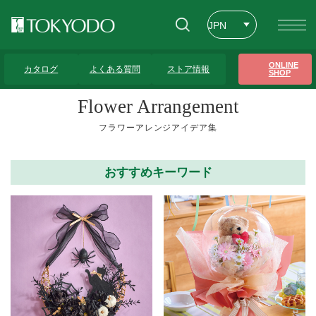
JPN
ENG
トップページ
>
フラワーアレンジアイデア集
>
リース
>
4ページ
ONLINE
カタログ
よくある質問
ストア情報
SHOP
CHT
Flower Arrangement
フラワーアレンジアイデア集
おすすめキーワード