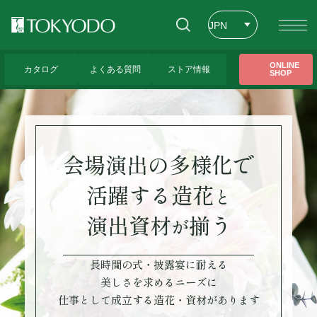
JPN
ENG
トップページ
>
会場演出の多様化で活躍する造花と演出資材が揃う
ONLINE
カタログ
よくある質問
ストア情報
SHOP
CHT
会場演出の多様化で
活躍する造花
と
演出資材
揃う
が
長時間の式・披露宴に耐える
美しさを求めるニーズに
仕事として成立する造花・資材があります