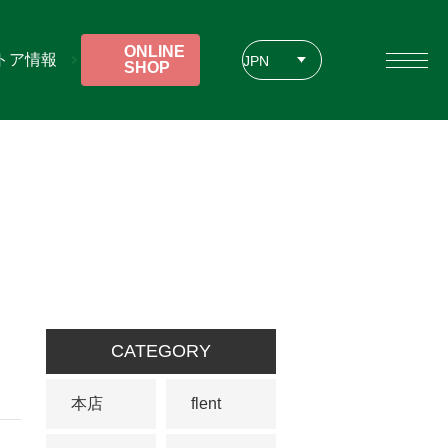
ONLINE
トア情報
JPN
SHOP
ENG
CHT
CATEGORY
本店
flent