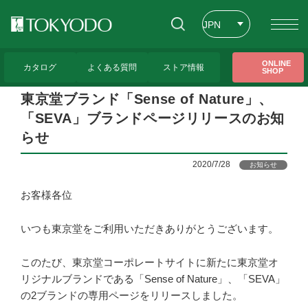
JPN
ENG
トップページ
>
お知らせ
>
東京堂ブランド「Sense of Nature」、「SEVA」ブラン
ONLINE
ドページリリースのお知らせ
カタログ
よくある質問
ストア情報
SHOP
CHT
東京堂ブランド「Sense of Nature」、
「SEVA」ブランドページリリースのお知
らせ
2020/7/28
お知らせ
お客様各位
いつも東京堂をご利用いただきありがとうございます。
このたび、東京堂コーポレートサイトに新たに東京堂オ
リジナルブランドである「Sense of Nature」、「SEVA」
の2ブランドの専用ページをリリースしました。