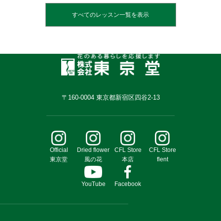
すべてのレッスン一覧を表示
YouTube 東京堂チャンネル
Facebook
>
ENG Global Site
>
CHT Global Site
〒160-0004 東京都新宿区四谷2-13
閉じる
Official
Dried flower
CFL Store
CFL Store
東京堂
風の花
本店
flent
YouTube
Facebook