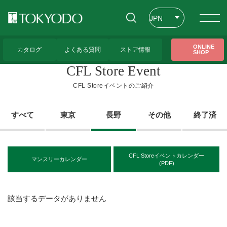
プライバシーポリシー
SNS利用規約
JPN
ENG
トップページ
>
CFL Storeイベントのご紹介
>
すべて
>
長野
ONLINE
カタログ
よくある質問
ストア情報
SHOP
CHT
各種ダウンロード
CFL Store Event
CFL Storeイベントのご紹介
SNS
すべて
東京
長野
その他
終了済
東京堂公式 Instagram
CFL Storeイベントカレンダー
マンスリーカレンダー
(PDF)
信州産ドライフラワー風の花 Instagram
CFL Store 本店 Instagram
該当するデータがありません
CFL Store flent Instagram