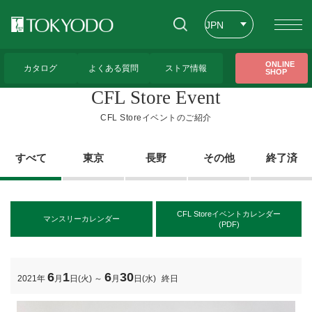
JPN
ENG
トップページ
>
CFL Storeイベントのご紹介
ONLINE
カタログ
よくある質問
ストア情報
SHOP
CHT
CFL Store Event
CFL Storeイベントのご紹介
すべて
東京
長野
その他
終了済
CFL Storeイベントカレンダー
マンスリーカレンダー
(PDF)
6
1
6
30
2021年
月
日(火)
～
月
日(水)
終日