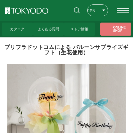
JPN
ENG
トップページ
>
東京堂レッスンのご紹介
>
プリフラドットコムによる バルーンサプ
ONLINE
ライズギフト（生花使用）
カタログ
よくある質問
ストア情報
SHOP
CHT
プリフラドットコムによる バルーンサプライズギ
フト（生花使用）