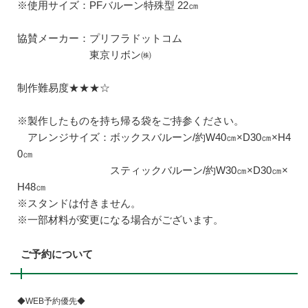
※使用サイズ：PFバルーン特殊型 22㎝
協賛メーカー：プリフラドットコム
東京リボン㈱
制作難易度★★★☆
※製作したものを持ち帰る袋をご持参ください。
アレンジサイズ：ボックスバルーン/約W40㎝×D30㎝×H4
0㎝
スティックバルーン/約W30㎝×D30㎝×
H48㎝
※スタンドは付きません。
※一部材料が変更になる場合がございます。
ご予約について
◆WEB予約優先◆