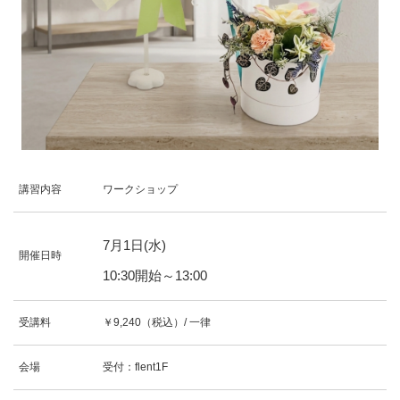
講習内容
ワークショップ
7
月
1
日(水)
開催日時
10:30開始～13:00
受講料
￥9,240（税込）/ 一律
会場
受付：flent1F