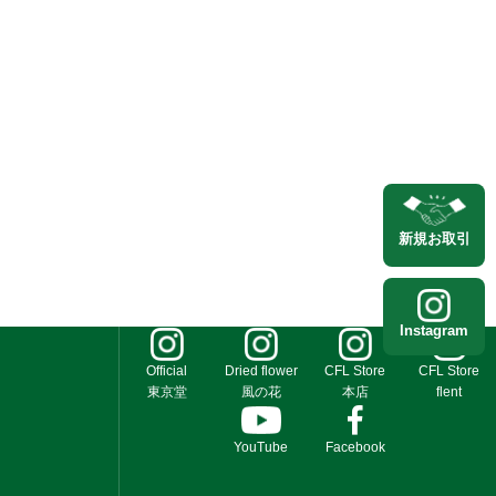
新規
お取引
Instagram
Official
Dried flower
CFL Store
CFL Store
東京堂
風の花
本店
flent
YouTube
Facebook