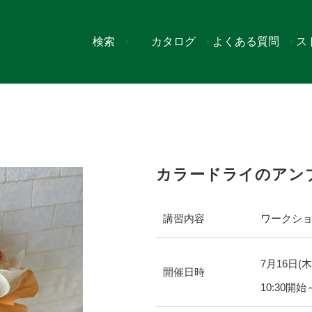
検索
カタログ
よくある質問
ス
ラブーケ
カラードライのアン
講習内容
ワークシ
7
月
16
日(木
開催日時
10:30開始～