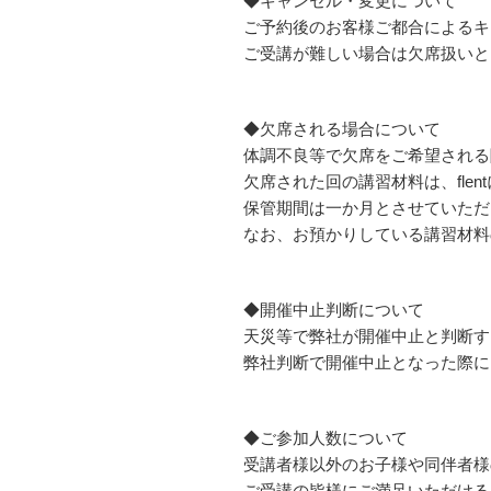
◆キャンセル・変更について
ご予約後のお客様ご都合によるキ
ご受講が難しい場合は欠席扱いと
◆欠席される場合について
体調不良等で欠席をご希望される際は
欠席された回の講習材料は、fle
保管期間は一か月とさせていただ
なお、お預かりしている講習材料
◆開催中止判断について
天災等で弊社が開催中止と判断す
弊社判断で開催中止となった際に
◆ご参加人数について
受講者様以外のお子様や同伴者様
ご受講の皆様にご満足いただける