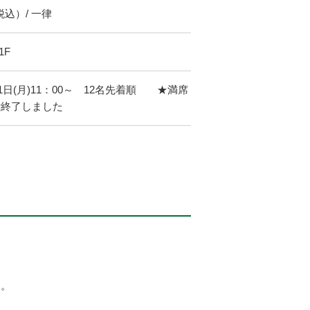
（税込）/ 一律
1F
月1日(月)11：00～ 12名先着順 ★満席
付終了しました
す。