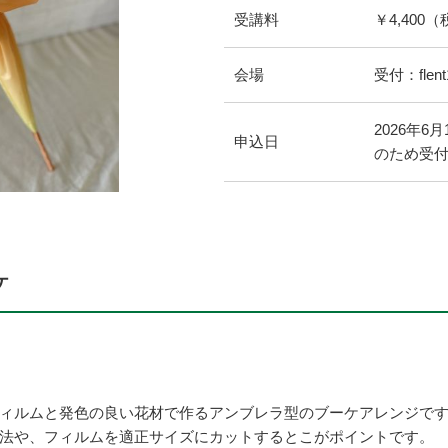
受講料
￥4,400
会場
受付：flent
2026年6
申込日
のため受
ケ
ィルムと発色の良い花材で作るアンブレラ型のブーケアレンジで
法や、フィルムを適正サイズにカットするとこがポイントです。