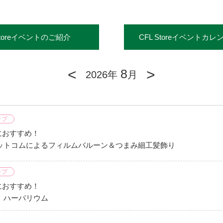
Storeイベントのご紹介
CFL Storeイベントカレ
<
>
8
2026年
月
ップ
夏におすすめ！
ットコムによるフィルムバルーン＆つまみ細工髪飾り
ップ
夏におすすめ！
」ハーバリウム