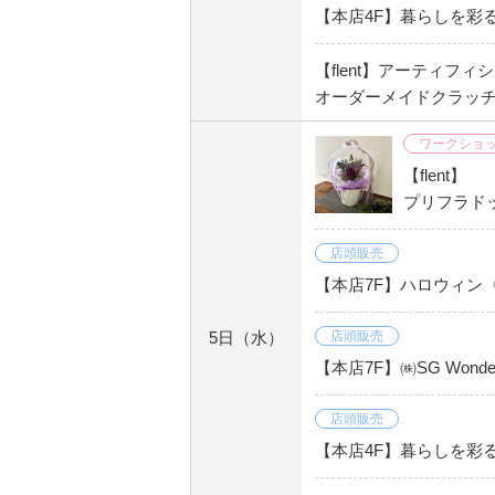
【本店4F】暮らしを彩
【flent】アーティフ
オーダーメイドクラッチ
ワークショ
【flent】
プリフラド
店頭販売
【本店7F】ハロウィン
5日
（水）
店頭販売
【本店7F】㈱SG Wond
店頭販売
【本店4F】暮らしを彩