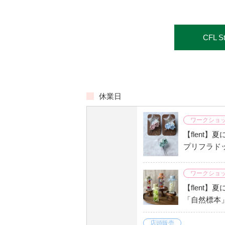
CFL 
休業日
ワークショ
【flent】
プリフラド
ワークショ
【flent】
「自然標本
店頭販売