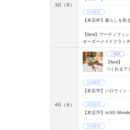
3日
（月）
店頭販売
【本店4F】暮らしを彩
【flent】アーティフ
オーダーメイドクラッチ
ご相談
【flent】
つくれるアド
店頭販売
【本店7F】ハロウィン
4日
（火）
店頭販売
【本店7F】㈱SG Wond
店頭販売