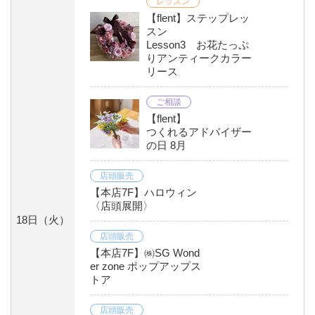
レッスン
【flent】ステップレッ
スン
Lesson3 お花たっぷ
りアンティークカラー
リース
ご相談
【flent】
つくれるアドバイザー
の日 8月
店頭販売
【本店7F】ハロウィン
〈店頭展開〉
18日
（火）
店頭販売
【本店7F】㈱SG Wond
er zone ポップアップス
トア
店頭販売