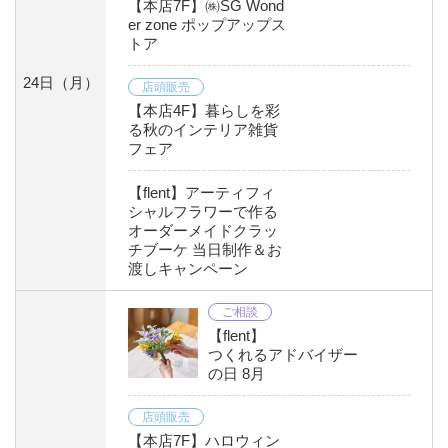
【本店7F】㈱SG Wond
er zone ポップアップス
トア
24日
（月）
店頭販売
【本店4F】暮らしを彩
る秋のインテリア雑貨
フェア
【flent】アーティフィ
シャルフラワーで作る
オーダーメイドクラッ
チブーケ 当日制作＆お
渡しキャンペーン
ご相談
【flent】
つくれるアドバイザー
の日 8月
店頭販売
【本店7F】ハロウィン