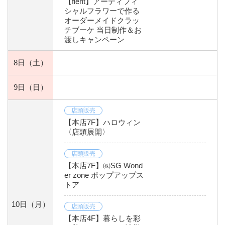
【flent】アーティフィ
シャルフラワーで作る
オーダーメイドクラッ
チブーケ 当日制作＆お
渡しキャンペーン
8日
（土）
9日
（日）
店頭販売
【本店7F】ハロウィン
〈店頭展開〉
店頭販売
【本店7F】㈱SG Wond
er zone ポップアップス
トア
10日
（月）
店頭販売
【本店4F】暮らしを彩