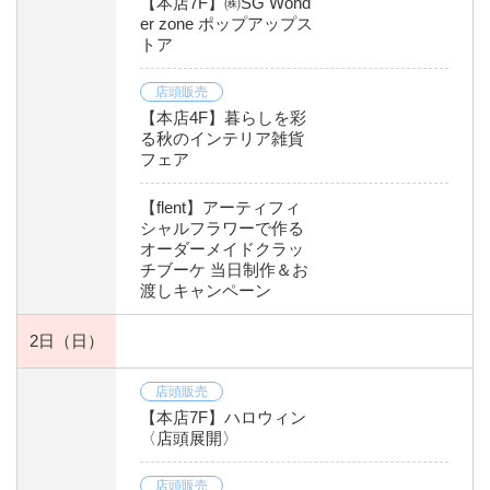
【本店7F】㈱SG Wond
er zone ポップアップス
トア
店頭販売
【本店4F】暮らしを彩
る秋のインテリア雑貨
フェア
【flent】アーティフィ
シャルフラワーで作る
オーダーメイドクラッ
チブーケ 当日制作＆お
渡しキャンペーン
2日
（日）
店頭販売
【本店7F】ハロウィン
〈店頭展開〉
店頭販売