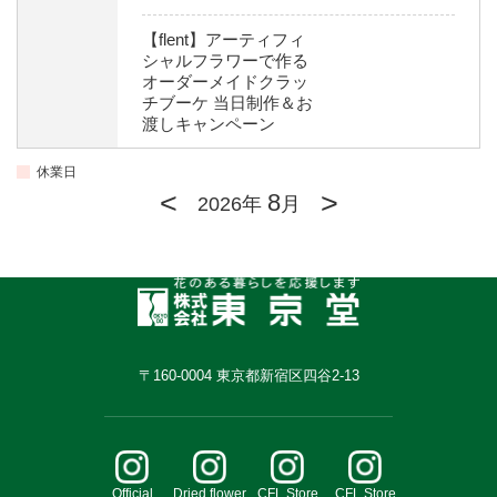
【flent】アーティフィ
シャルフラワーで作る
オーダーメイドクラッ
チブーケ 当日制作＆お
渡しキャンペーン
休業日
<
>
8
2026年
月
〒160-0004 東京都新宿区四谷2-13
Official
Dried flower
CFL Store
CFL Store