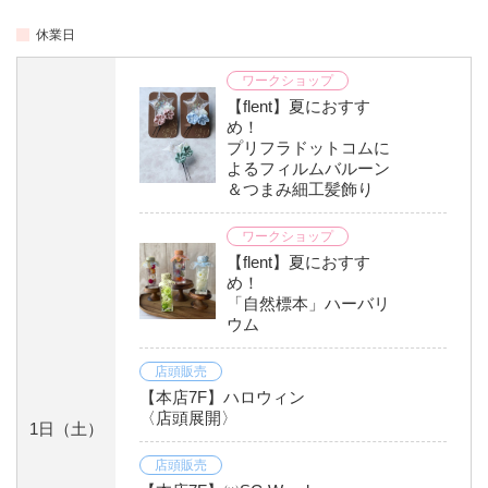
休業日
ワークショップ
【flent】夏におすす
め！
プリフラドットコムに
よるフィルムバルーン
＆つまみ細工髪飾り
ワークショップ
【flent】夏におすす
め！
「自然標本」ハーバリ
ウム
店頭販売
【本店7F】ハロウィン
〈店頭展開〉
1日
（土）
店頭販売