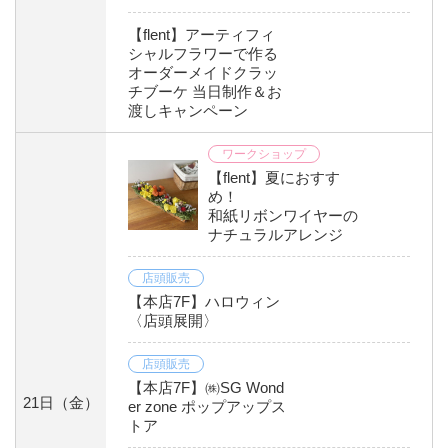
【flent】アーティフィ
シャルフラワーで作る
オーダーメイドクラッ
チブーケ 当日制作＆お
渡しキャンペーン
ワークショップ
【flent】夏におすす
め！
和紙リボンワイヤーの
ナチュラルアレンジ
店頭販売
【本店7F】ハロウィン
〈店頭展開〉
店頭販売
【本店7F】㈱SG Wond
21日
（金）
er zone ポップアップス
トア