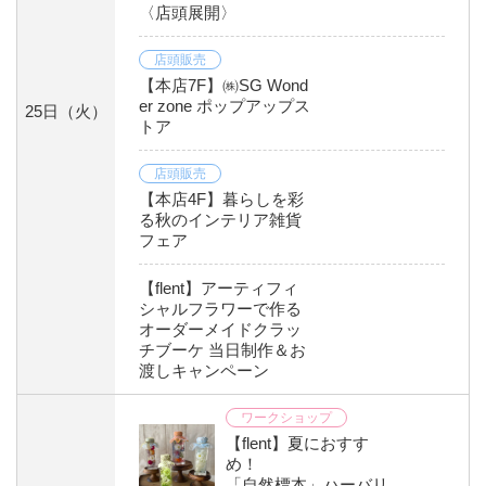
〈店頭展開〉
店頭販売
【本店7F】㈱SG Wond
er zone ポップアップス
25日
（火）
トア
店頭販売
【本店4F】暮らしを彩
る秋のインテリア雑貨
フェア
【flent】アーティフィ
シャルフラワーで作る
オーダーメイドクラッ
チブーケ 当日制作＆お
渡しキャンペーン
ワークショップ
【flent】夏におすす
め！
「自然標本」ハーバリ