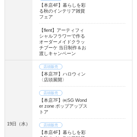
【本店4F】暮らしを彩
る秋のインテリア雑貨
フェア
【flent】アーティフィ
シャルフラワーで作る
オーダーメイドクラッ
チブーケ 当日制作＆お
渡しキャンペーン
店頭販売
【本店7F】ハロウィン
〈店頭展開〉
店頭販売
【本店7F】㈱SG Wond
er zone ポップアップス
トア
19日
（水）
店頭販売
【本店4F】暮らしを彩