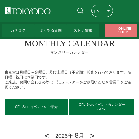
JPN
ENG
トップページ
>
アクセス
>
MONTHLY CALENDAR（マンスリーカレンダー）
ONLINE
カタログ
よくある質問
ストア情報
SHOP
CHT
MONTHLY CALENDAR
マンスリーカレンダー
東京堂は月曜日～金曜日、及び土曜日（不定期）営業を行っております。※
日曜・祝日は休業日です。
ご来店、お問い合わせの際は下記カレンダーをご参照いただき営業日をご確
認ください。
CFL Storeイベントカレンダー
CFL Storeイベントのご紹介
(PDF)
<
>
8
2026年
月