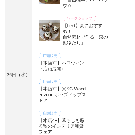
ウム
ワークショップ
【flent】夏におすす
め！
自然素材で作る「森の
動物たち」
店頭販売
【本店7F】ハロウィン
〈店頭展開〉
26日
（水）
店頭販売
【本店7F】㈱SG Wond
er zone ポップアップス
トア
店頭販売
【本店4F】暮らしを彩
る秋のインテリア雑貨
フェア