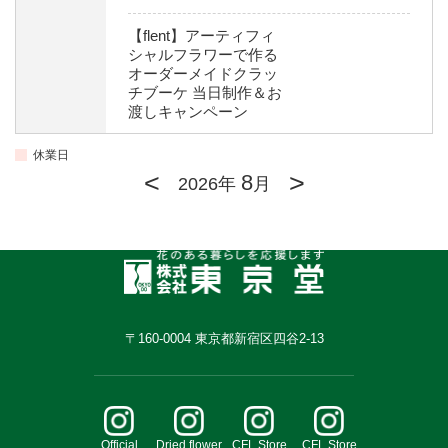
【flent】アーティフィ
シャルフラワーで作る
オーダーメイドクラッ
チブーケ 当日制作＆お
渡しキャンペーン
休業日
<
>
8
2026年
月
〒160-0004 東京都新宿区四谷2-13
Official
Dried flower
CFL Store
CFL Store