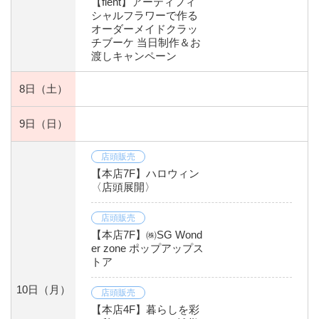
【flent】アーティフィ
シャルフラワーで作る
オーダーメイドクラッ
チブーケ 当日制作＆お
渡しキャンペーン
8日
（土）
9日
（日）
店頭販売
【本店7F】ハロウィン
〈店頭展開〉
店頭販売
【本店7F】㈱SG Wond
er zone ポップアップス
トア
10日
（月）
店頭販売
【本店4F】暮らしを彩