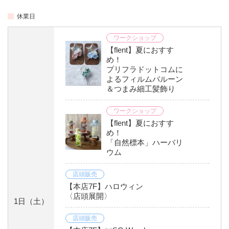
休業日
ワークショップ
【flent】夏におすす
め！
プリフラドットコムに
よるフィルムバルーン
＆つまみ細工髪飾り
ワークショップ
【flent】夏におすす
め！
「自然標本」ハーバリ
ウム
店頭販売
【本店7F】ハロウィン
〈店頭展開〉
1日
（土）
店頭販売