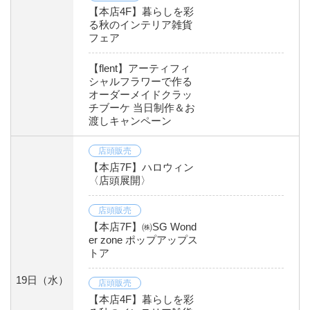
【本店4F】暮らしを彩
る秋のインテリア雑貨
フェア
【flent】アーティフィ
シャルフラワーで作る
オーダーメイドクラッ
チブーケ 当日制作＆お
渡しキャンペーン
店頭販売
【本店7F】ハロウィン
〈店頭展開〉
店頭販売
【本店7F】㈱SG Wond
er zone ポップアップス
トア
19日
（水）
店頭販売
【本店4F】暮らしを彩