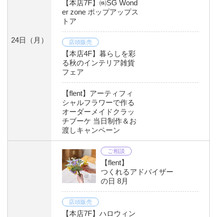
【本店7F】㈱SG Wond
er zone ポップアップス
トア
24日
（月）
店頭販売
【本店4F】暮らしを彩
る秋のインテリア雑貨
フェア
【flent】アーティフィ
シャルフラワーで作る
オーダーメイドクラッ
チブーケ 当日制作＆お
渡しキャンペーン
ご相談
【flent】
つくれるアドバイザー
の日 8月
店頭販売
【本店7F】ハロウィン