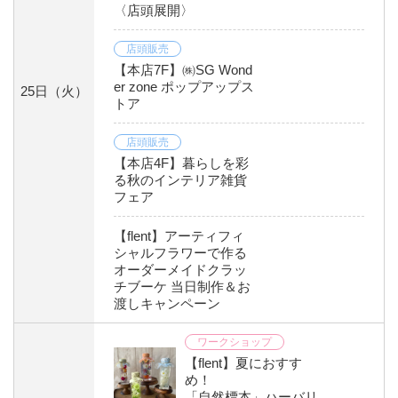
〈店頭展開〉
店頭販売
【本店7F】㈱SG Wond
er zone ポップアップス
25日
（火）
トア
店頭販売
【本店4F】暮らしを彩
る秋のインテリア雑貨
フェア
【flent】アーティフィ
シャルフラワーで作る
オーダーメイドクラッ
チブーケ 当日制作＆お
渡しキャンペーン
ワークショップ
【flent】夏におすす
め！
「自然標本」ハーバリ