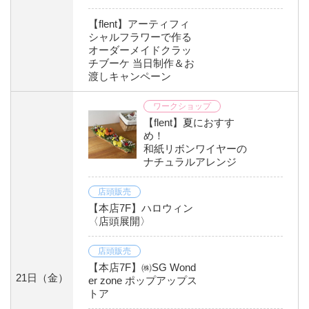
【flent】アーティフィ
シャルフラワーで作る
オーダーメイドクラッ
チブーケ 当日制作＆お
渡しキャンペーン
ワークショップ
【flent】夏におすす
め！
和紙リボンワイヤーの
ナチュラルアレンジ
店頭販売
【本店7F】ハロウィン
〈店頭展開〉
店頭販売
【本店7F】㈱SG Wond
21日
（金）
er zone ポップアップス
トア