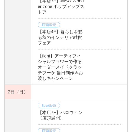
【本店7F】㈱SG Wond
er zone ポップアップス
トア
店頭販売
【本店4F】暮らしを彩
る秋のインテリア雑貨
フェア
【flent】アーティフィ
シャルフラワーで作る
オーダーメイドクラッ
チブーケ 当日制作＆お
渡しキャンペーン
2日
（日）
店頭販売
【本店7F】ハロウィン
〈店頭展開〉
店頭販売