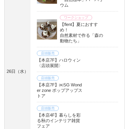
ウム
ワークショップ
【flent】夏におすす
め！
自然素材で作る「森の
動物たち」
店頭販売
【本店7F】ハロウィン
〈店頭展開〉
26日
（水）
店頭販売
【本店7F】㈱SG Wond
er zone ポップアップス
トア
店頭販売
【本店4F】暮らしを彩
る秋のインテリア雑貨
フェア