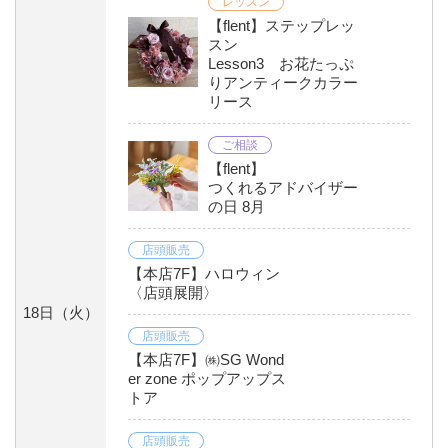
レッスン
【flent】ステップレッ
スン
Lesson3 お花たっぷ
りアンティークカラー
リース
ご相談
【flent】
つくれるアドバイザー
の日 8月
店頭販売
【本店7F】ハロウィン
〈店頭展開〉
18日
（火）
店頭販売
【本店7F】㈱SG Wond
er zone ポップアップス
トア
店頭販売