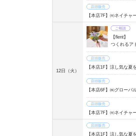
店頭販売
【本店7F】㈲ネイチャ
ご相談
【flent】
つくれるアド
店頭販売
【本店1F】涼し気な夏を
12日
（火）
店頭販売
【本店6F】㈱グローバ
店頭販売
【本店7F】㈲ネイチャ
店頭販売
【本店1F】涼し気な夏を