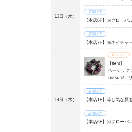
店頭販売
13日
（水）
【本店6F】㈱グローバ
店頭販売
【本店7F】㈲ネイチャ
レッスン
【flent】
ベーシック
Lesson2
店頭販売
14日
（木）
【本店1F】涼し気な夏を
店頭販売
【本店6F】㈱グローバ