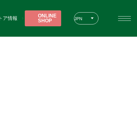
ONLINE
トア情報
JPN
SHOP
ENG
CHT