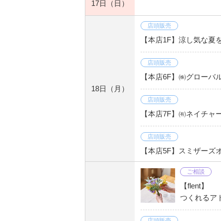
17日
（日）
店頭販売
【本店1F】涼し気な夏を
店頭販売
【本店6F】㈱グローバ
18日
（月）
店頭販売
【本店7F】㈲ネイチャ
店頭販売
【本店5F】スミザーズ
ご相談
【flent】
つくれるアド
店頭販売