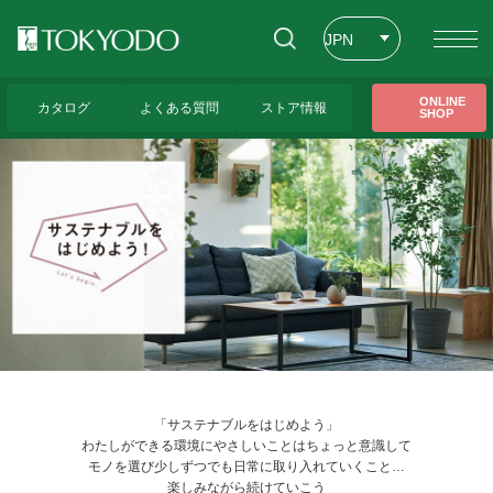
JPN
ENG
トップページ
>
サステナブルをはじめよう！
ONLINE
カタログ
よくある質問
ストア情報
SHOP
CHT
「サステナブルをはじめよう」
わたしができる環境にやさしいことはちょっと意識して
モノを選び
少しずつでも日常に取り入れていくこと…
楽しみながら続けていこう