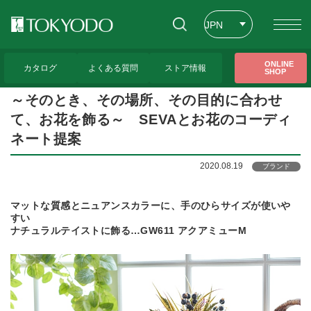
JPN
ENG
トップページ
>
トピックス
>
～そのとき、その場所、その目的に合わせて、お花を飾
ONLINE
る～ SEVAとお花のコーディネート提案
カタログ
よくある質問
ストア情報
SHOP
CHT
～そのとき、その場所、その目的に合わせ
て、お花を飾る～ SEVAとお花のコーディ
ネート提案
2020.08.19
ブランド
マットな質感とニュアンスカラーに、手のひらサイズが使いや
すい
ナチュラルテイストに飾る…GW611 アクアミューM