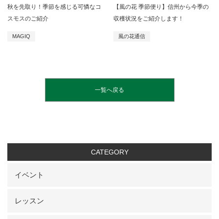
秋を先取り！季節を感じる可憐なコ
【風の花 季節便り】信州から今季の
スモスのご紹介
収穫状況をご紹介します！
MAGIQ
風の花通信
一覧へ戻る
CATEGORY
イベント
レッスン