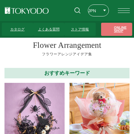
JPN
ENG
トップページ
>
フラワーアレンジアイデア集
>
七五三
ONLINE
カタログ
よくある質問
ストア情報
SHOP
CHT
Flower Arrangement
フラワーアレンジアイデア集
おすすめキーワード