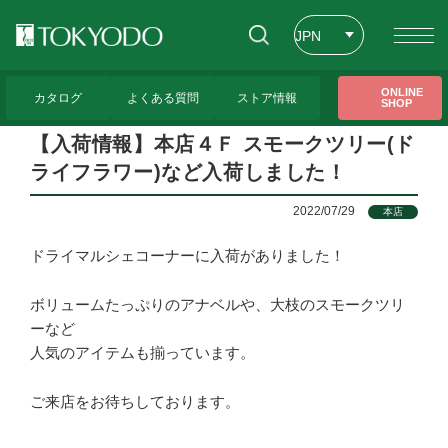
JPN
ENG
トップページ
>
CFL Store お知らせ一覧
>
【入荷情報】本店４Ｆ スモークツリー(ド
ONLINE
ライフラワー)など入荷しました！
カタログ
よくある質問
ストア情報
SHOP
CHT
【入荷情報】本店４Ｆ スモークツリー(ド
ライフラワー)など入荷しました！
2022/07/29
本店
ドライマルシェコーナーに入荷がありました！
ボリュームたっぷりのアナベルや、大枝のスモークツリ
ーなど
人気のアイテムも揃っています。
ご来店をお待ちしております。