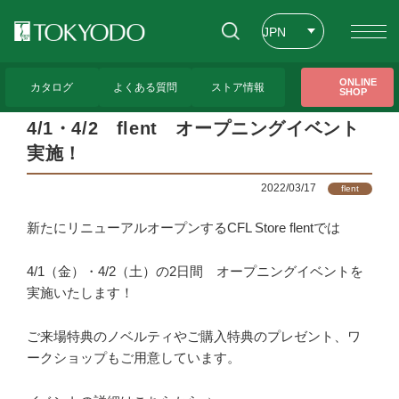
JPN
ENG
トップページ
>
CFL Store お知らせ一覧
>
4/1・4/2 flent オープニングイベント実
ONLINE
施！
カタログ
よくある質問
ストア情報
SHOP
CHT
4/1・4/2 flent オープニングイベント
実施！
2022/03/17
flent
新たにリニューアルオープンするCFL Store flentでは
4/1（金）・4/2（土）の2日間 オープニングイベントを
実施いたします！
ご来場特典のノベルティやご購入特典のプレゼント、ワ
ークショップもご用意しています。