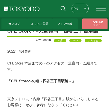
JPN
ENG
トップページ
>
CFL Store お知らせ一覧
>
CFL Store への道案内 四谷三丁目駅編
ONLINE
カタログ
よくある質問
ストア情報
SHOP
CHT
CFL Store への道案内 四谷三丁目駅編
2025/06/18
本店
flent
お知らせ
2022年4月更新
CFL Store 本店までのへのアクセス（道案内）ご紹介で
す。
「CFL Storeへの道～四谷三丁目駅編～」
東京メトロ丸ノ内線『四谷三丁目』駅からいらっしゃる
お客様は、ぜひご参考になさってください♪