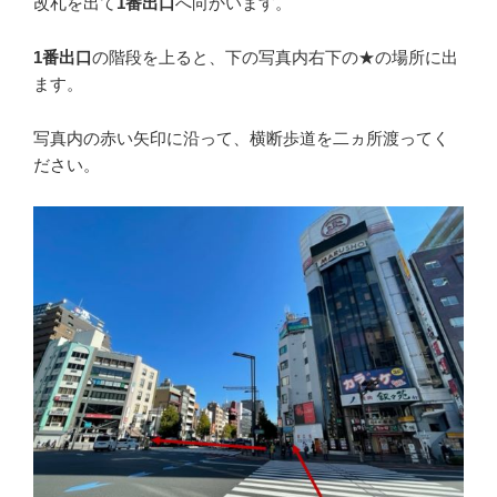
改札を出て
1番出口
へ向かいます。
1番出口
の階段を上ると、下の写真内右下の★の場所に出
ます。
写真内の赤い矢印に沿って、横断歩道を二ヵ所渡ってく
ださい。