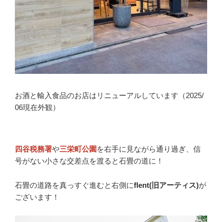
お酒と輸入食品のお店はリニューアルしています（2025/
06現在外観）
四谷税務署
や
三栄町公園
を右手に見ながら通り過ぎ、信
号がない小さな交差点を渡ると石畳の道に！
石畳の道路を真っすぐ進むと右側に
flent(旧アーティス)
が
ございます！