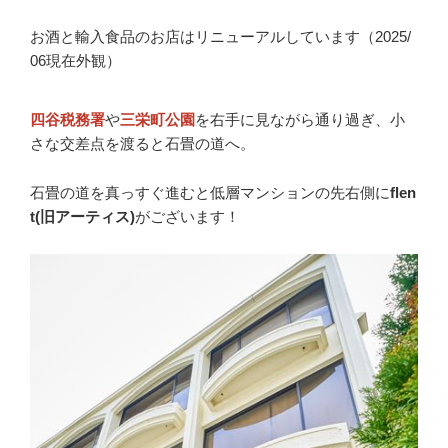
お酒と輸入食品のお店はリニューアルしています（2025/
06現在外観）
四谷税務署
や
三栄町公園
を右手に見ながら通り過ぎ、小
さな交差点を渡ると石畳の道へ。
石畳の道を真っすぐ進むと低層マンションの先右側に
flen
t(旧アーティス)
がございます！