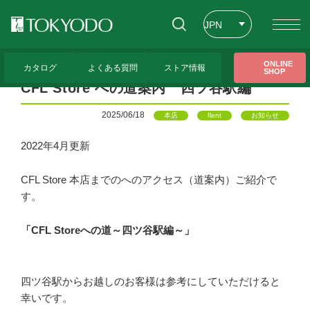
JPN
ENG
トップページ
>
CFL Store お知らせ一覧
>
CFL Store への道案内 四ツ谷駅編
ONLINE
カタログ
よくある質問
ストア情報
SHOP
CHT
CFL Store への道案内 四ツ谷駅編
2025/06/18
本店
flent
お知らせ
2022年4月更新
CFL Store 本店までのへのアクセス（道案内）ご紹介で
す。
「CFL Storeへの道～四ツ谷駅編～」
四ツ谷駅からお越しのお客様は参考にしていただけると
幸いです。