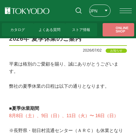
JPN
ENG
トップページ
>
CFL Store お知らせ一覧
>
2026年 夏季休業のご案内
ONLINE
カタログ
よくある質問
ストア情報
SHOP
CHT
2026年 夏季休業のご案内
2026/07/02
お知らせ
平素は格別のご愛顧を賜り、誠にありがとうございま
す。
弊社の夏季休業の日程は以下の通りとなります。
■夏季休業期間
8月8日（土）、9日（日）、11日（火）〜 16日（日）
※長野県・朝日村流通センター（ＡＲＣ）も休業となり