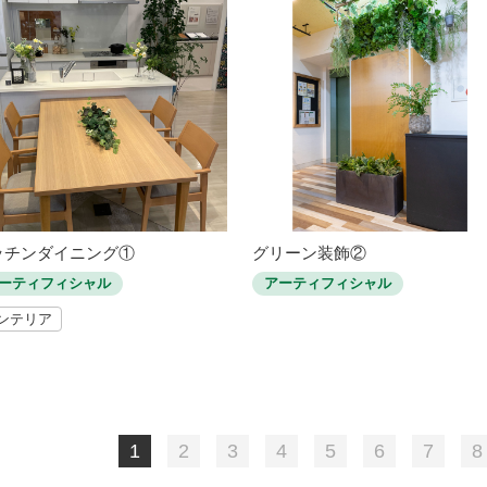
ッチンダイニング①
グリーン装飾②
ーティフィシャル
アーティフィシャル
ンテリア
1
2
3
4
5
6
7
8