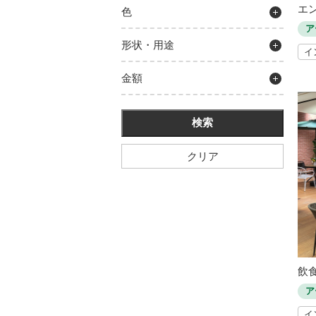
エ
色
ア
形状・用途
イ
金額
クリア
飲
ア
イ