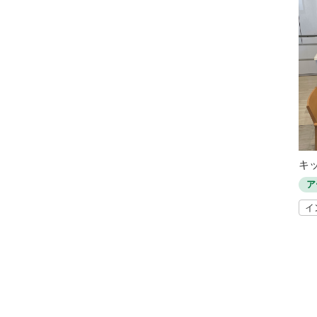
キ
ア
イ