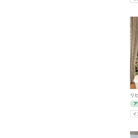
リ
ア
イ