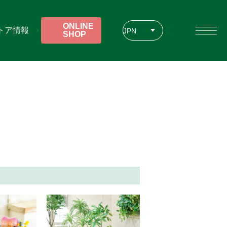
ONLINE
トア情報
JPN
SHOP
ENG
CHT