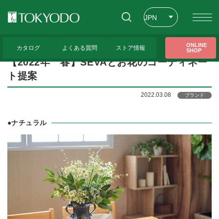
JPN
ENG
トップページ
>
トピックス
>
【2022年 春】SEVAとお花のコーディネート提案
ONLINE
カタログ
よくある質問
ストア情報
SHOP
CHT
【2022年 春】SEVAとお花のコーディネー
ト提案
2022.03.08
ブランド
●ナチュラル