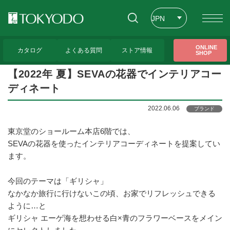
JPN
ENG
トップページ
>
トピックス
>
【2022年 夏】SEVAの花器でインテリアコーディネー
ONLINE
ト
カタログ
よくある質問
ストア情報
SHOP
CHT
【2022年 夏】SEVAの花器でインテリアコー
ディネート
2022.06.06
ブランド
東京堂のショールーム本店6階では、
SEVAの花器を使ったインテリアコーディネートを提案してい
ます。
今回のテーマは「ギリシャ」
なかなか旅行に行けないこの頃、お家でリフレッシュできる
ように…と
ギリシャ エーゲ海を想わせる白×青のフラワーベースをメイン