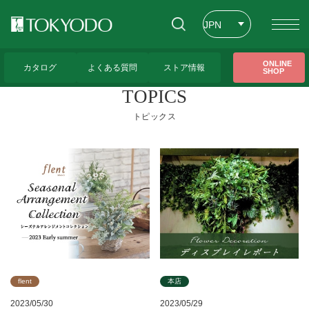
JPN
ENG
トップページ
>
CFL Store トピックス一覧
ONLINE
カタログ
よくある質問
ストア情報
SHOP
CHT
TOPICS
トピックス
flent
本店
2023/05/30
2023/05/29