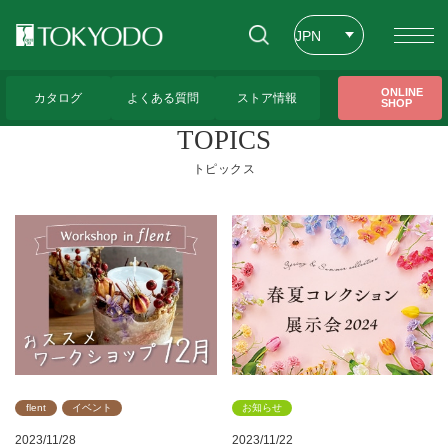
JPN
ENG
トップページ
>
CFL Store トピックス一覧
ONLINE
カタログ
よくある質問
ストア情報
SHOP
CHT
TOPICS
トピックス
flent
イベント
お知らせ
2023/11/28
2023/11/22