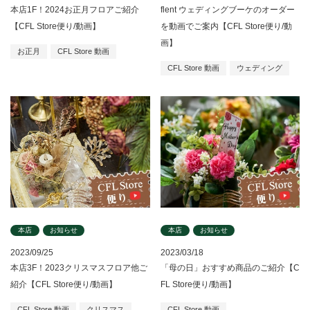
本店1F！2024お正月フロアご紹介
flent ウェディングブーケのオーダー
【CFL Store便り/動画】
を動画でご案内【CFL Store便り/動
画】
お正月
CFL Store 動画
CFL Store 動画
ウェディング
本店
お知らせ
本店
お知らせ
2023/09/25
2023/03/18
本店3F！2023クリスマスフロア他ご
「母の日」おすすめ商品のご紹介【C
紹介【CFL Store便り/動画】
FL Store便り/動画】
CFL Store 動画
クリスマス
CFL Store 動画