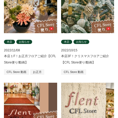
本店
お知らせ
本店
お知らせ
2022/11/08
2022/10/15
本店１F！お正月フロアご紹介【CFL
本店3F！クリスマスフロアご紹介
Store便り/動画】
【CFL Store便り/動画】
CFL Store 動画
お正月
CFL Store 動画