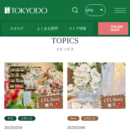
JPN
ENG
トップページ
>
CFL Store トピックス一覧
ONLINE
カタログ
よくある質問
ストア情報
SHOP
CHT
TOPICS
トピックス
本店
お知らせ
flent
お知らせ
2023/10/16
2023/10/06