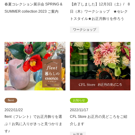
春夏コレクション展示会 SPRING &
【終了しました】12月3日（土）/ 8
SUMMER collection 2023 ご案内
日（木）ワークショップ ★セレク
トスタイル★お正月飾りを作ろう
ワークショップ
flent
お知らせ
2022/11/22
2022/11/17
flent（フレント）でお正月飾りを選
CFL Store お正月の見どころをご紹
ぶ！お気に入りがきっと見つかりま
介します
す♪
お正月