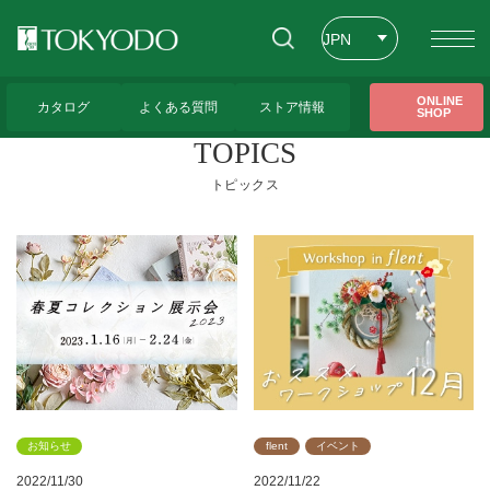
JPN
ENG
トップページ
>
CFL Store トピックス一覧
ONLINE
カタログ
よくある質問
ストア情報
SHOP
CHT
TOPICS
トピックス
お知らせ
flent
イベント
2022/11/30
2022/11/22