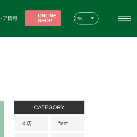
ONLINE
トア情報
JPN
SHOP
ENG
CHT
CATEGORY
本店
flent