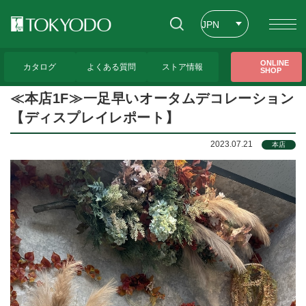
JPN
ENG
トップページ
>
CFL Store トピックス
>
≪本店1F≫一足早いオータムデコレーション
ONLINE
【ディスプレイレポート】
カタログ
よくある質問
ストア情報
SHOP
CHT
≪本店1F≫一足早いオータムデコレーション
【ディスプレイレポート】
2023.07.21
本店