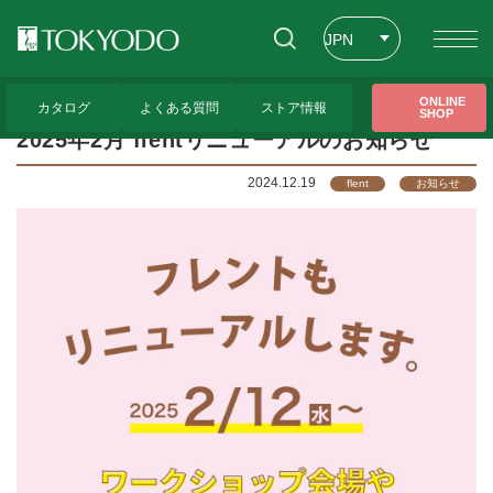
JPN
ENG
トップページ
>
CFL Store トピックス
>
2025年2月 flentリニューアルのお知らせ
ONLINE
カタログ
よくある質問
ストア情報
SHOP
CHT
2025年2月 flentリニューアルのお知らせ
2024.12.19
flent
お知らせ