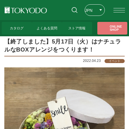
JPN
ENG
トップページ
>
CFL Store トピックス
>
【終了しました】5月17日（火）はナチュラ
ONLINE
ルなBOXアレンジをつくります！
カタログ
よくある質問
ストア情報
SHOP
CHT
【終了しました】5月17日（火）はナチュラ
ルなBOXアレンジをつくります！
2022.04.23
イベント