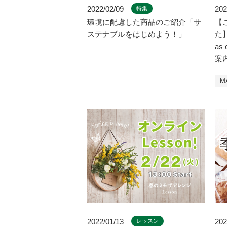
202
2022/02/09
特集
【
環境に配慮した商品のご紹介「サ
た】
ステナブルをはじめよう！」
a
案
M
2022/01/13
202
レッスン