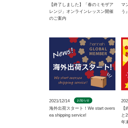
【終了しました】「春のミモザア
マ
レンジ」オンラインレッスン開催
う
のご案内
2021/12/14
202
お知らせ
海外出荷スタート！We start overs
【
ea shipping service!
と
年