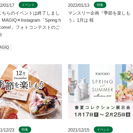
2/01/17
2022/01/13
イベント
特集
こちらのイベントは終了しまし
マンスリー企画『季節を楽しも
MAGIQ✕Instagram「Spring h
う』1月は 桜
s come!」フォトコンテストのご
内
AGIQ
1/12/23
2021/12/15
特集
イベント