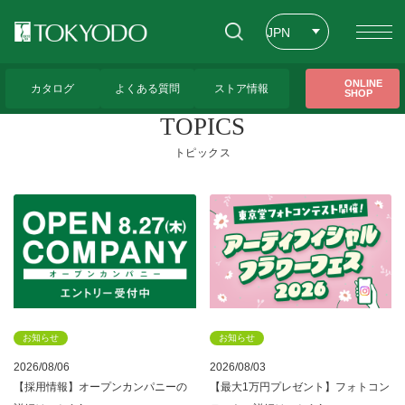
JPN
ENG
トップページ
>
CFL Store トピックス一覧
>
表示店舗
>
コーポレートトップ
ONLINE
カタログ
よくある質問
ストア情報
SHOP
CHT
TOPICS
トピックス
お知らせ
お知らせ
2026/08/06
2026/08/03
【採用情報】オープンカンパニーの
【最大1万円プレゼント】フォトコン