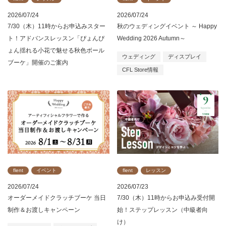
2026/07/24
2026/07/24
7/30（木）11時からお申込みスター
秋のウェディングイベント ～ Happy
ト！アドバンスレッスン「ぴょんぴ
Wedding 2026 Autumn～
ょん揺れる小花で魅せる秋色ボール
ウェディング
ディスプレイ
ブーケ」開催のご案内
CFL Store情報
flent
イベント
flent
レッスン
2026/07/24
2026/07/23
オーダーメイドクラッチブーケ 当日
7/30（木）11時からお申込み受付開
制作＆お渡しキャンペーン
始！ステップレッスン（中級者向
け）