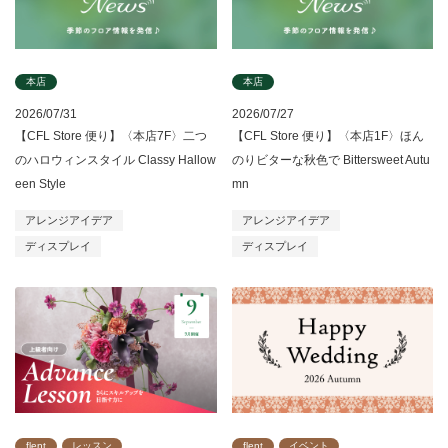
本店
本店
2026/07/31
2026/07/27
【CFL Store 便り】〈本店7F〉二つ
【CFL Store 便り】〈本店1F〉ほん
のハロウィンスタイル Classy Hallow
のりビターな秋色で Bittersweet Autu
een Style
mn
アレンジアイデア
アレンジアイデア
ディスプレイ
ディスプレイ
flent
レッスン
flent
イベント