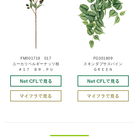
FM001719 017
FG301809
ユーカリベルギーナッツ枝
スキンダプサスバイン
＃１７ ＢＲ．ＰＵ
ＧＲＥＥＮ