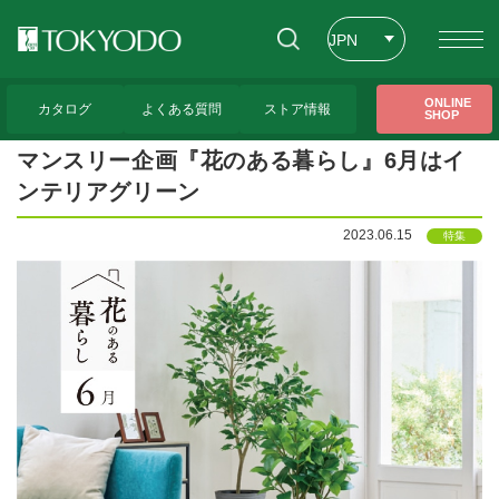
JPN
ENG
トップページ
>
CFL Store トピックス
>
マンスリー企画『花のある暮らし』6月はイ
ONLINE
ンテリアグリーン
カタログ
よくある質問
ストア情報
SHOP
CHT
マンスリー企画『花のある暮らし』6月はイ
ンテリアグリーン
2023.06.15
特集