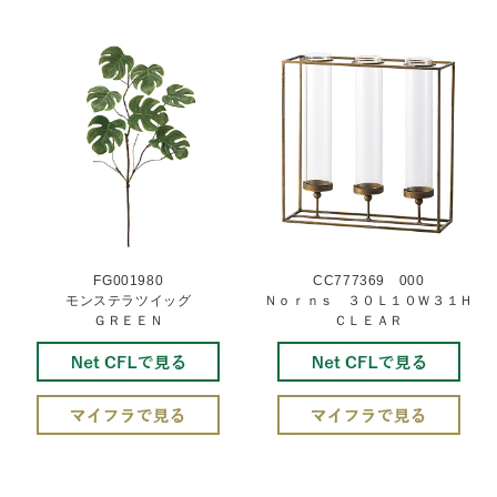
FG001980
CC777369 000
モンステラツイッグ
Ｎｏｒｎｓ ３０Ｌ１０Ｗ３１Ｈ
ＧＲＥＥＮ
ＣＬＥＡＲ