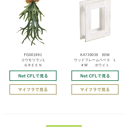
FG001991
KA739039 00W
コウモリランL
ウッドフレームベース L
ＧＲＥＥＮ
＃W ホワイト