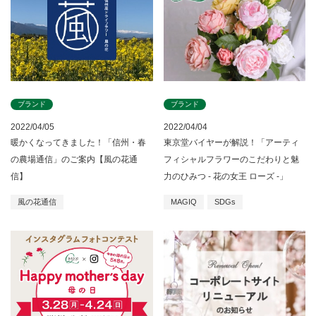
ブランド
ブランド
2022/04/05
2022/04/04
暖かくなってきました！「信州・春
東京堂バイヤーが解説！「アーティ
の農場通信」のご案内【風の花通
フィシャルフラワーのこだわりと魅
信】
力のひみつ - 花の女王 ローズ -」
風の花通信
MAGIQ
SDGs