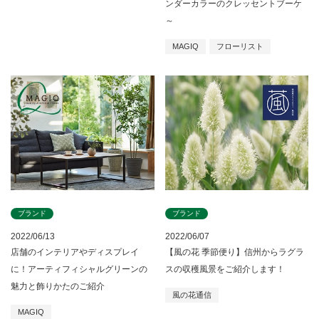
ンダーカラーのクレッセントブーケ
～
MAGIQ
フローリスト
ブランド
ブランド
2022/06/13
2022/06/07
店舗のインテリアやディスプレイ
【風の花 季節便り】信州からラグラ
に！アーティフィシャルグリーンの
スの収穫風景をご紹介します！
魅力と飾りかたのご紹介
風の花通信
MAGIQ