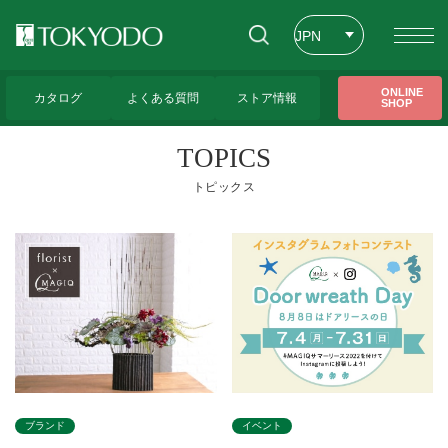
JPN
ENG
トップページ
>
トピックス
>
表示ブランド
>
コーポレートトップ
>
トップペ
ONLINE
ージ
>
6ページ
カタログ
よくある質問
ストア情報
SHOP
CHT
TOPICS
トピックス
イベント
ブランド