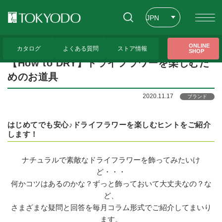
JPN
ENG
トップページ
>
トピックス
>
【How to DRY】ドライフラワーを楽しむためのお道具
ONLINE
カタログ
よくある質問
ストア情報
SHOP
CHT
【How to DRY】ドライフラワーを楽しむた
めのお道具
2020.11.17
ブランド
はじめてでも安心♪ドライフラワーを楽しむヒントをご紹介
します！
ナチュラルで素敵なドライフラワーを飾ってみたいけ
ど・・・
何かコツはあるのかな？ずっと飾っておいて大丈夫なの？な
ど、
さまざまな疑問と回答を毎月コラム形式でご紹介してまいり
ます。