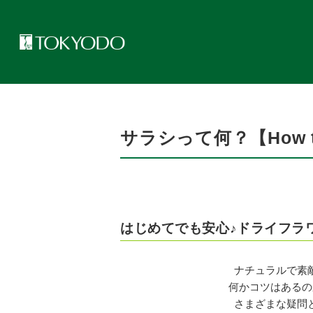
トップページ
>
トピックス
>
サラシって何？【How to DRY】
サラシって何？【How t
はじめてでも安心♪ドライフラ
ナチュラルで素
何かコツはあるの
さまざまな疑問