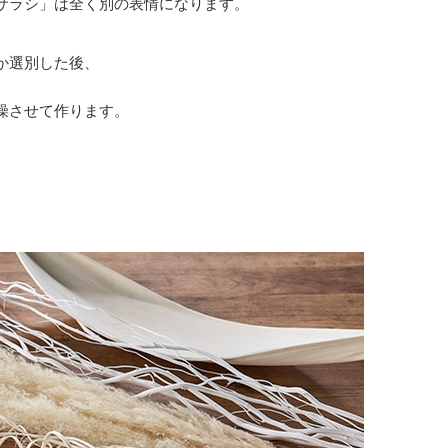
サラシ」は全く別の表情になります。
か選別した後、
燥させて作ります。