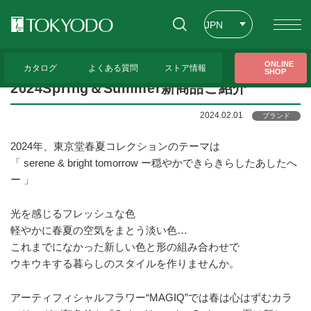
JPN
ENG
トップページ
>
トピックス
>
2024Spring＆Summer新商品ご紹介
ONLINE
カタログ
よくある質問
ストア情報
SHOP
CHT
2024Spring＆Summer新商品ご紹介
2024.02.01
ブランド
2024年、東京堂春夏コレクションのテーマは
「 serene & bright tomorrow ー穏やかできらきらしたあしたへ
ー 」
光を感じるフレッシュな色
軽やかに春夏の空気をまとう淡い色…
これまでになかった新しい色と形の組み合わせで
ウキウキする暮らしのスタイルを作りませんか。
アーティフィシャルフラワー“MAGIQ”では春は心はずむカラ