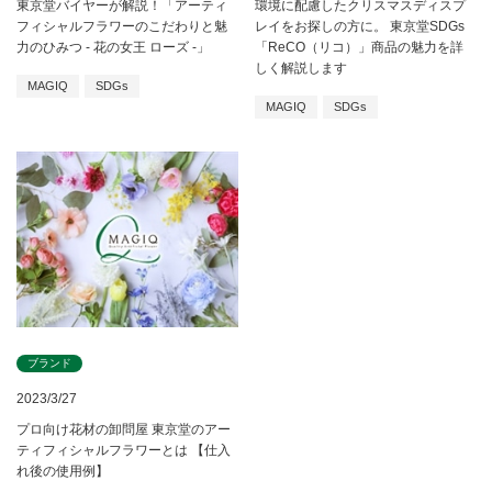
東京堂バイヤーが解説！「アーティ
環境に配慮したクリスマスディスプ
フィシャルフラワーのこだわりと魅
レイをお探しの方に。 東京堂SDGs
力のひみつ - 花の女王 ローズ -」
「ReCO（リコ）」商品の魅力を詳
しく解説します
MAGIQ
SDGs
MAGIQ
SDGs
ブランド
2023/3/27
プロ向け花材の卸問屋 東京堂のアー
ティフィシャルフラワーとは 【仕入
れ後の使用例】