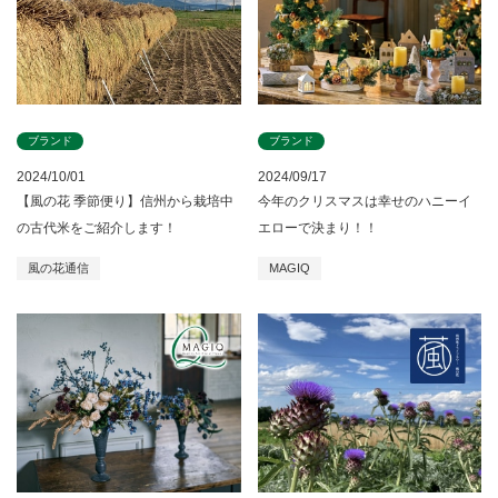
ブランド
ブランド
2024/10/01
2024/09/17
【風の花 季節便り】信州から栽培中
今年のクリスマスは幸せのハニーイ
の古代米をご紹介します！
エローで決まり！！
風の花通信
MAGIQ