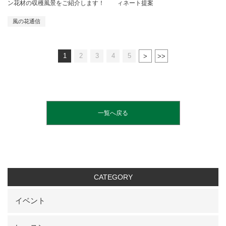
ン花材の収穫風景をご紹介します！
ィネート提案
風の花通信
1
2
3
4
5
一覧へ戻る
CATEGORY
イベント