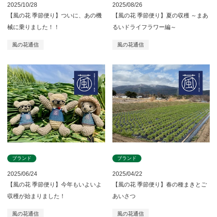
2025/10/28
2025/08/26
【風の花 季節便り】ついに、あの機
【風の花 季節便り】夏の収穫 ～まあ
械に乗りました！！
るいドライフラワー編～
風の花通信
風の花通信
ブランド
ブランド
2025/06/24
2025/04/22
【風の花 季節便り】今年もいよいよ
【風の花 季節便り】春の種まきとご
収穫が始まりました！
あいさつ
風の花通信
風の花通信