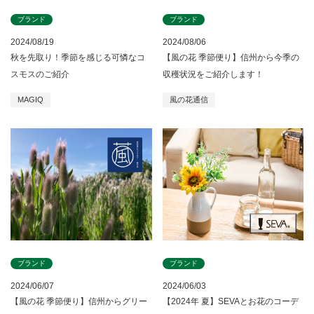
ブランド
ブランド
2024/08/19
2024/08/06
秋を先取り！季節を感じる可憐なコ
【風の花 季節便り】信州から今季の
スモスのご紹介
収穫状況をご紹介します！
MAGIQ
風の花通信
ブランド
ブランド
2024/06/07
2024/06/03
【風の花 季節便り】信州からグリー
【2024年 夏】SEVAとお花のコーデ