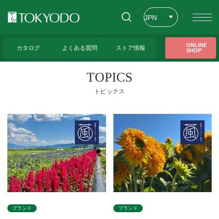
JPN
ENG
トップページ
>
トピックス
>
表示ブランド
>
コーポレートトップ
>
トップペ
ONLINE
ージ
カタログ
よくある質問
ストア情報
SHOP
CHT
TOPICS
トピックス
ブランド
ブランド